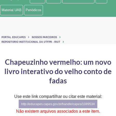
Ministério de Minas e Energia
Material UAB
Periódicos
Ministério da Ciência, Tecnologia, Inovações e Comunicações
Ministério do Meio Ambiente
PORTAL EDUCAPES
NOSSOS PARCEIROS
Ministério do Turismo
REPOSITORIO INSTITUCIONAL DA UTFPR - RIUT
Ministério do Desenvolvimento Regional
Chapeuzinho vermelho: um novo
Controladoria-Geral da União
livro interativo do velho conto de
Ministério da Mulher, da Família e dos Direitos Humanos
fadas
Secretaria-Geral
Use este link compartilhar ou citar este material:
Secretaria de Governo
http://educapes.capes.gov.br/handle/capes/1089534
Gabinete de Segurança Institucional
Não existem arquivos associados a este item.