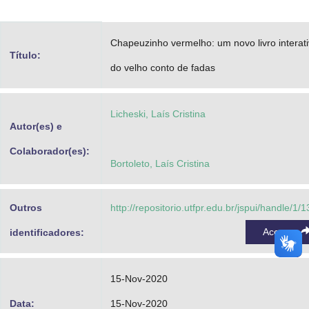
Advocacia-Geral da União
Chapeuzinho vermelho: um novo livro interat
Banco Central do Brasil
Título:
do velho conto de fadas
Planalto
Licheski, Laís Cristina
Autor(es) e
Colaborador(es):
Bortoleto, Laís Cristina
Outros
http://repositorio.utfpr.edu.br/jspui/handle/1/
Acessar
identificadores:
15-Nov-2020
Data:
15-Nov-2020