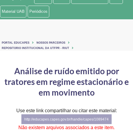
Ministério de Minas e Energia
Material UAB
Periódicos
Ministério da Ciência, Tecnologia, Inovações e Comunicações
Ministério do Meio Ambiente
PORTAL EDUCAPES
NOSSOS PARCEIROS
Ministério do Turismo
REPOSITORIO INSTITUCIONAL DA UTFPR - RIUT
Ministério do Desenvolvimento Regional
Análise de ruído emitido por
Controladoria-Geral da União
tratores em regime estacionário e
Ministério da Mulher, da Família e dos Direitos Humanos
em movimento
Secretaria-Geral
Use este link compartilhar ou citar este material:
Secretaria de Governo
http://educapes.capes.gov.br/handle/capes/1089474
Gabinete de Segurança Institucional
Não existem arquivos associados a este item.