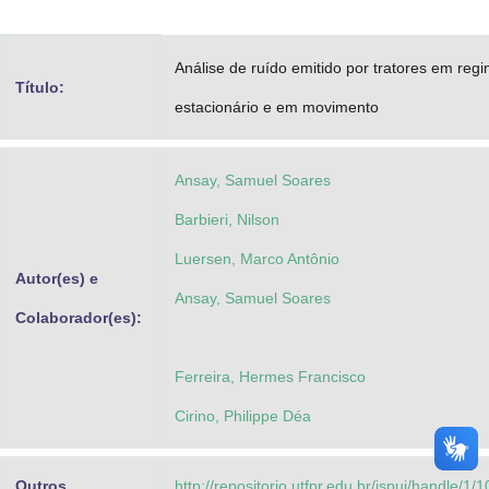
Advocacia-Geral da União
Análise de ruído emitido por tratores em reg
Banco Central do Brasil
Título:
estacionário e em movimento
Planalto
Ansay, Samuel Soares
Barbieri, Nilson
Luersen, Marco Antônio
Autor(es) e
Ansay, Samuel Soares
Colaborador(es):
Ferreira, Hermes Francisco
Cirino, Philippe Déa
Outros
http://repositorio.utfpr.edu.br/jspui/handle/1/