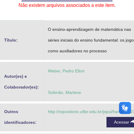
Não existem arquivos associados a este item.
Advocacia-Geral da União
Banco Central do Brasil
O ensino-aprendizagem de matemática nas
Planalto
Título:
séries iniciais do ensino fundamental: os jogo
como auxiliadores no processo
Weber, Pedro Elton
Autor(es) e
Colaborador(es):
Solimão, Marlene
Outros
http://repositorio.utfpr.edu.br/jspui/handle/1/
Acessar
identificadores: