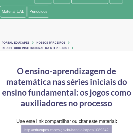
Ministério de Minas e Energia
Material UAB
Periódicos
Ministério da Ciência, Tecnologia, Inovações e Comunicações
Ministério do Meio Ambiente
PORTAL EDUCAPES
NOSSOS PARCEIROS
Ministério do Turismo
REPOSITORIO INSTITUCIONAL DA UTFPR - RIUT
Ministério do Desenvolvimento Regional
O ensino-aprendizagem de
Controladoria-Geral da União
matemática nas séries iniciais do
Ministério da Mulher, da Família e dos Direitos Humanos
ensino fundamental: os jogos como
Secretaria-Geral
auxiliadores no processo
Secretaria de Governo
Use este link compartilhar ou citar este material:
Gabinete de Segurança Institucional
http://educapes.capes.gov.br/handle/capes/1089342