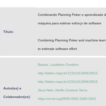
Advocacia-Geral da União
Combinando Planning Poker e aprendizado 
Banco Central do Brasil
máquina para estimar esforço de software
Planalto
Título:
Combining Planning Poker and machine lear
to estimate software effort
Bastos, Laudelino Cordeiro
http://lattes.cnpq.br/1231141260610815
http://lattes.cnpq.br/1231141260610815
Autor(es) e
Seca Neto, Adolfo Gustavo Serra
Colaborador(es):
https://orcid.org/0000-0002-0260-5922