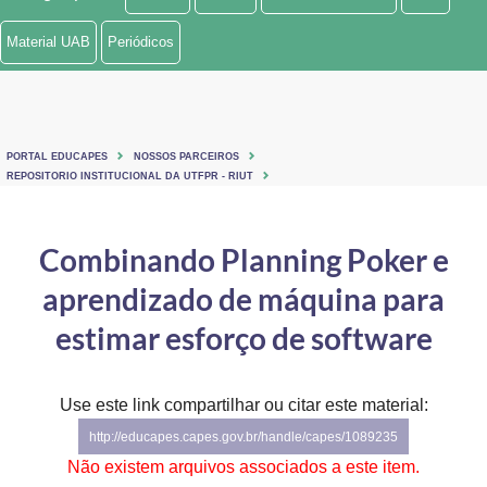
Ministério de Minas e Energia
Material UAB
Periódicos
Ministério da Ciência, Tecnologia, Inovações e Comunicações
Ministério do Meio Ambiente
PORTAL EDUCAPES
NOSSOS PARCEIROS
Ministério do Turismo
REPOSITORIO INSTITUCIONAL DA UTFPR - RIUT
Ministério do Desenvolvimento Regional
Combinando Planning Poker e
Controladoria-Geral da União
aprendizado de máquina para
Ministério da Mulher, da Família e dos Direitos Humanos
estimar esforço de software
Secretaria-Geral
Use este link compartilhar ou citar este material:
Secretaria de Governo
http://educapes.capes.gov.br/handle/capes/1089235
Gabinete de Segurança Institucional
Não existem arquivos associados a este item.