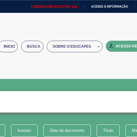
CORONAVÍRUS (COVID-19)
ACESSO À INFORMAÇÃO
Ministério da Defesa
Ministério das Relações
Mini
IR
Exteriores
PARA
O
Ministério da Cidadania
Ministério da Saúde
Mini
CONTEÚDO
ACESSO RE
INICIO
BUSCA
SOBRE O EDUCAPES
Ministério do Desenvolvimento
Controladoria-Geral da União
Minis
Regional
e do
Advocacia-Geral da União
Banco Central do Brasil
Plana
Autores
Data do documento
Título
Ma