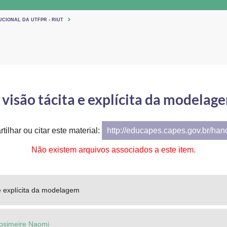
UCIONAL DA UTFPR - RIUT
 visão tácita e explícita da modelag
tilhar ou citar este material:
http://educapes.capes.gov.br/ha
Não existem arquivos associados a este item.
 e explícita da modelagem
osimeire Naomi