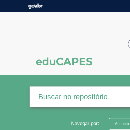
Casa Civil
Ministério da Justiça e
Segurança Pública
Ministério da Agricultura,
Ministério da Educação
Pecuária e Abastecimento
Ministério do Meio Ambiente
Ministério do Turismo
Secretaria de Governo
Gabinete de Segurança
Institucional
Navegar por:
Assunto