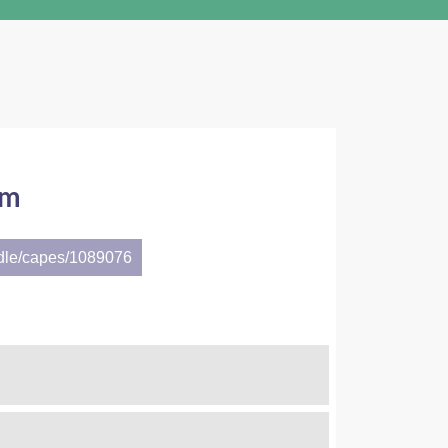
em
ndle/capes/1089076