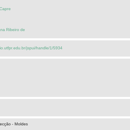
 Capre
na Ribeiro de
rio.utfpr.edu.br/jspui/handle/1/5934
ecção - Moldes