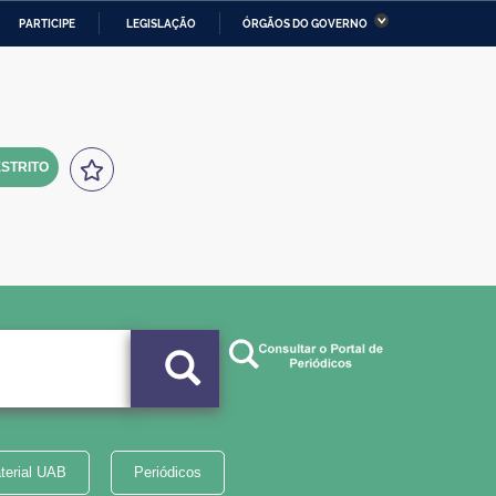
PARTICIPE
LEGISLAÇÃO
ÓRGÃOS DO GOVERNO
stério da Economia
Ministério da Infraestrutura
stério de Minas e Energia
Ministério da Ciência,
Tecnologia, Inovações e
Comunicações
STRITO
tério da Mulher, da Família
Secretaria-Geral
s Direitos Humanos
lto
terial UAB
Periódicos