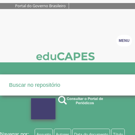
Portal do Governo Brasileiro
MENU
Navegar por:
Assunto
Autores
Data do documento
Título