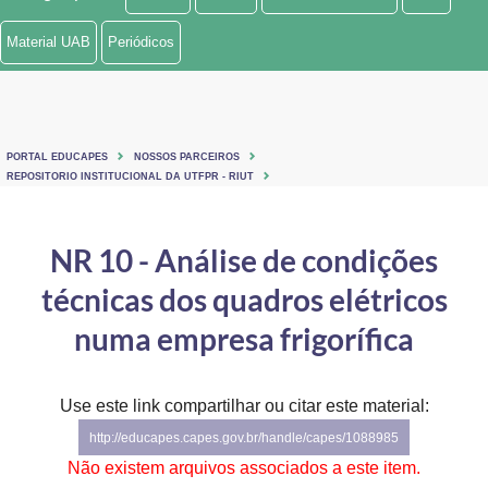
Ministério de Minas e Energia
Material UAB
Periódicos
Ministério da Ciência, Tecnologia, Inovações e Comunicações
Ministério do Meio Ambiente
PORTAL EDUCAPES
NOSSOS PARCEIROS
Ministério do Turismo
REPOSITORIO INSTITUCIONAL DA UTFPR - RIUT
Ministério do Desenvolvimento Regional
NR 10 - Análise de condições
Controladoria-Geral da União
técnicas dos quadros elétricos
Ministério da Mulher, da Família e dos Direitos Humanos
numa empresa frigorífica
Secretaria-Geral
Use este link compartilhar ou citar este material:
Secretaria de Governo
http://educapes.capes.gov.br/handle/capes/1088985
Gabinete de Segurança Institucional
Não existem arquivos associados a este item.