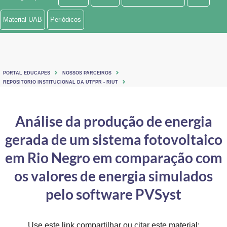
Ministério de Minas e Energia
Material UAB
Periódicos
Ministério da Ciência, Tecnologia, Inovações e Comunicações
Ministério do Meio Ambiente
PORTAL EDUCAPES
NOSSOS PARCEIROS
Ministério do Turismo
REPOSITORIO INSTITUCIONAL DA UTFPR - RIUT
Ministério do Desenvolvimento Regional
Análise da produção de energia
Controladoria-Geral da União
gerada de um sistema fotovoltaico
Ministério da Mulher, da Família e dos Direitos Humanos
em Rio Negro em comparação com
Secretaria-Geral
os valores de energia simulados
pelo software PVSyst
Secretaria de Governo
Gabinete de Segurança Institucional
Use este link compartilhar ou citar este material: