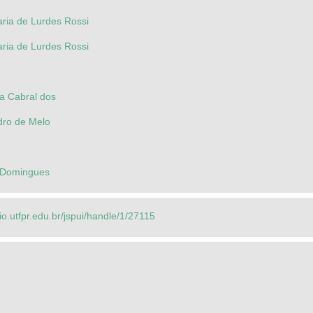
ia de Lurdes Rossi
ia de Lurdes Rossi
na Cabral dos
dro de Melo
 Domingues
rio.utfpr.edu.br/jspui/handle/1/27115