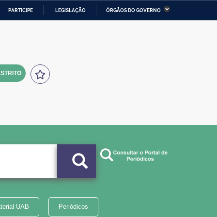
PARTICIPE
LEGISLAÇÃO
ÓRGÃOS DO GOVERNO
stério da Economia
Ministério da Infraestrutura
stério de Minas e Energia
Ministério da Ciência,
Tecnologia, Inovações e
Comunicações
STRITO
tério da Mulher, da Família
Secretaria-Geral
s Direitos Humanos
lto
terial UAB
Periódicos