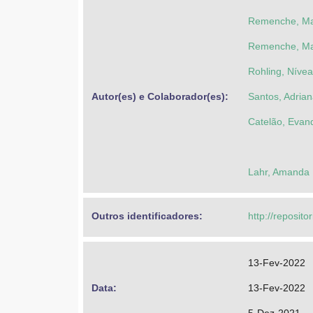
Remenche, Mar
Remenche, Mar
Rohling, Nívea
Autor(es) e Colaborador(es): 
Santos, Adria
Catelão, Evan
Lahr, Amanda
Outros identificadores: 
http://reposito
13-Fev-2022
Data: 
13-Fev-2022