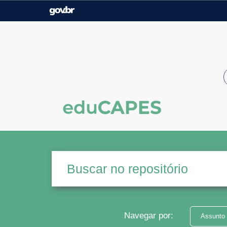
Casa Civil
Ministério da Justiça e
Segurança Pública
Ministério da Agricultura,
Ministério da Educação
Pecuária e Abastecimento
Ministério do Meio Ambiente
Ministério do Turismo
Secretaria de Governo
Gabinete de Segurança
Institucional
Navegar por:
Assunto