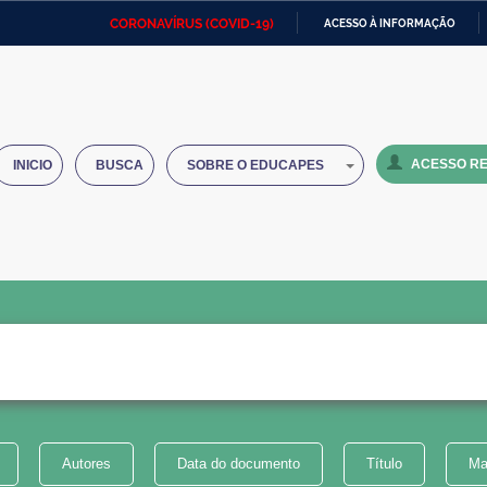
CORONAVÍRUS (COVID-19)
ACESSO À INFORMAÇÃO
Ministério da Defesa
Ministério das Relações
Mini
IR
Exteriores
PARA
O
Ministério da Cidadania
Ministério da Saúde
Mini
CONTEÚDO
ACESSO RE
INICIO
BUSCA
SOBRE O EDUCAPES
Ministério do Desenvolvimento
Controladoria-Geral da União
Minis
Regional
e do
Advocacia-Geral da União
Banco Central do Brasil
Plana
Autores
Data do documento
Título
Ma