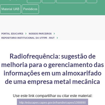
Ministério de Minas e Energia
Material UAB
Periódicos
Ministério da Ciência, Tecnologia, Inovações e Comunicações
Ministério do Meio Ambiente
PORTAL EDUCAPES
NOSSOS PARCEIROS
Ministério do Turismo
REPOSITORIO INSTITUCIONAL DA UTFPR - RIUT
Ministério do Desenvolvimento Regional
Radiofrequência: sugestão de
Controladoria-Geral da União
melhoria para o gerenciamento das
Ministério da Mulher, da Família e dos Direitos Humanos
informações em um almoxarifado
Secretaria-Geral
de uma empresa metal mecânica
Secretaria de Governo
Use este link compartilhar ou citar este material:
Gabinete de Segurança Institucional
http://educapes.capes.gov.br/handle/capes/1088890