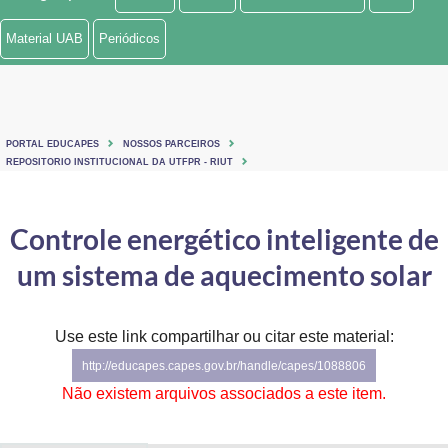
Ministério de Minas e Energia
Material UAB
Periódicos
Ministério da Ciência, Tecnologia, Inovações e Comunicações
Ministério do Meio Ambiente
PORTAL EDUCAPES
NOSSOS PARCEIROS
Ministério do Turismo
REPOSITORIO INSTITUCIONAL DA UTFPR - RIUT
Ministério do Desenvolvimento Regional
Controle energético inteligente de
Controladoria-Geral da União
um sistema de aquecimento solar
Ministério da Mulher, da Família e dos Direitos Humanos
Use este link compartilhar ou citar este material:
Secretaria-Geral
http://educapes.capes.gov.br/handle/capes/1088806
Secretaria de Governo
Não existem arquivos associados a este item.
Gabinete de Segurança Institucional