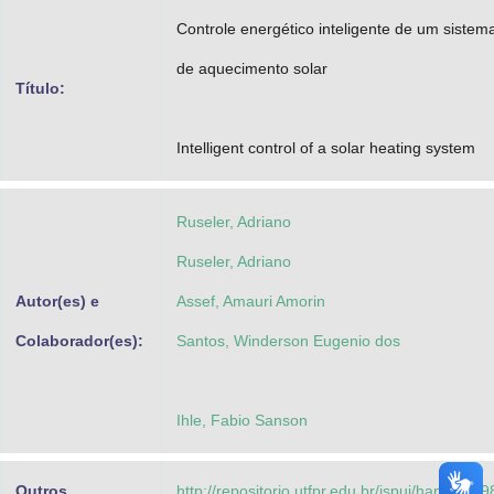
Advocacia-Geral da União
Controle energético inteligente de um sistem
de aquecimento solar
Banco Central do Brasil
Título:
Planalto
Intelligent control of a solar heating system
Ruseler, Adriano
Ruseler, Adriano
Autor(es) e
Assef, Amauri Amorin
Colaborador(es):
Santos, Winderson Eugenio dos
Ihle, Fabio Sanson
Outros
http://repositorio.utfpr.edu.br/jspui/handle/1/