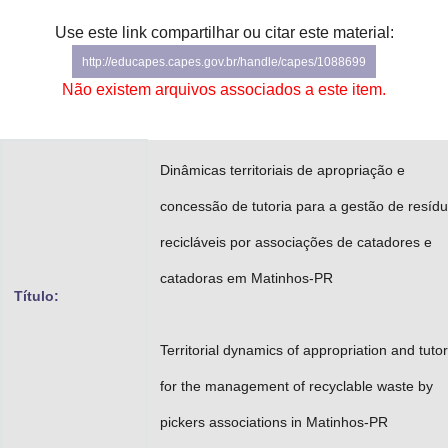
Advocacia-Geral da União
Use este link compartilhar ou citar este material:
http://educapes.capes.gov.br/handle/capes/1088699
Banco Central do Brasil
Não existem arquivos associados a este item.
Planalto
Dinâmicas territoriais de apropriação e
concessão de tutoria para a gestão de resíd
recicláveis por associações de catadores e
catadoras em Matinhos-PR
Título:
Territorial dynamics of appropriation and tuto
for the management of recyclable waste by
pickers associations in Matinhos-PR