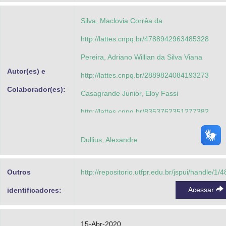
Silva, Maclovia Corrêa da
http://lattes.cnpq.br/4788942963485328
Pereira, Adriano Willian da Silva Viana
Autor(es) e
http://lattes.cnpq.br/2889824084193273
Colaborador(es):
Casagrande Junior, Eloy Fassi
http://lattes.cnpq.br/8353762351277382
Borges, Luciana Maestro
Dullius, Alexandre
http://lattes.cnpq.br/7609744336061574
Silva, Luiz Everson da
Outros
http://repositorio.utfpr.edu.br/jspui/handle/1/
http://lattes.cnpq.br/4038338525106985
Acessar
identificadores:
Silva, Maclovia Corrêa da
http://lattes.cnpq.br/4788942963485328
15-Abr-2020