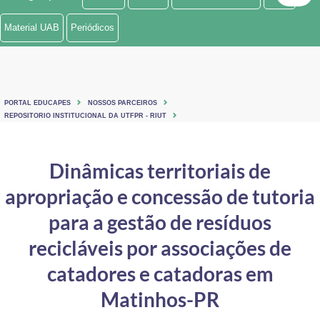
Ministério de Minas e Energia
Material UAB
Periódicos
Ministério da Ciência, Tecnologia, Inovações e Comunicações
Ministério do Meio Ambiente
PORTAL EDUCAPES
NOSSOS PARCEIROS
Ministério do Turismo
REPOSITORIO INSTITUCIONAL DA UTFPR - RIUT
Ministério do Desenvolvimento Regional
Dinâmicas territoriais de
Controladoria-Geral da União
apropriação e concessão de tutoria
Ministério da Mulher, da Família e dos Direitos Humanos
para a gestão de resíduos
Secretaria-Geral
recicláveis por associações de
catadores e catadoras em
Secretaria de Governo
Matinhos-PR
Gabinete de Segurança Institucional