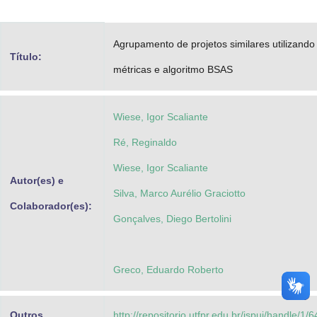
Advocacia-Geral da União
Agrupamento de projetos similares utilizando
Banco Central do Brasil
Título:
métricas e algoritmo BSAS
Planalto
Wiese, Igor Scaliante
Ré, Reginaldo
Wiese, Igor Scaliante
Autor(es) e
Silva, Marco Aurélio Graciotto
Colaborador(es):
Gonçalves, Diego Bertolini
Greco, Eduardo Roberto
Outros
http://repositorio.utfpr.edu.br/jspui/handle/1/