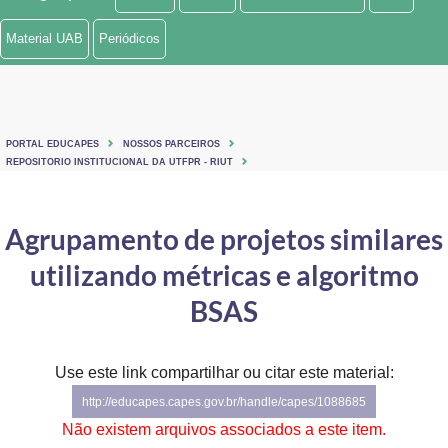
Ministério de Minas e Energia
Material UAB
Periódicos
Ministério da Ciência, Tecnologia, Inovações e Comunicações
Ministério do Meio Ambiente
PORTAL EDUCAPES
NOSSOS PARCEIROS
Ministério do Turismo
REPOSITORIO INSTITUCIONAL DA UTFPR - RIUT
Ministério do Desenvolvimento Regional
Agrupamento de projetos similares
Controladoria-Geral da União
utilizando métricas e algoritmo
Ministério da Mulher, da Família e dos Direitos Humanos
BSAS
Secretaria-Geral
Use este link compartilhar ou citar este material:
Secretaria de Governo
http://educapes.capes.gov.br/handle/capes/1088685
Gabinete de Segurança Institucional
Não existem arquivos associados a este item.