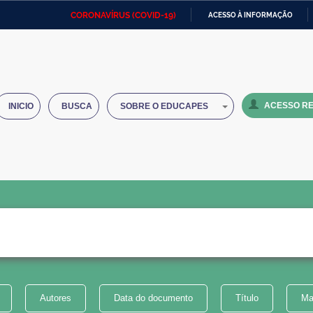
CORONAVÍRUS (COVID-19)
ACESSO À INFORMAÇÃO
Ministério da Defesa
Ministério das Relações
Mini
IR
Exteriores
PARA
O
Ministério da Cidadania
Ministério da Saúde
Mini
CONTEÚDO
ACESSO RE
INICIO
BUSCA
SOBRE O EDUCAPES
Ministério do Desenvolvimento
Controladoria-Geral da União
Minis
Regional
e do
Advocacia-Geral da União
Banco Central do Brasil
Plana
Autores
Data do documento
Título
Ma