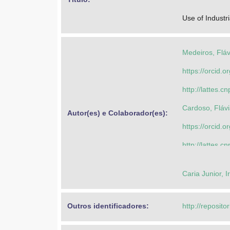
Use of Industr
Medeiros, Fláv
https://orcid
http://lattes
Cardoso, Flávi
Autor(es) e Colaborador(es): 
https://orcid
http://lattes
Medeiros, Fláv
Caria Junior, I
https://orcid
http://lattes
Outros identificadores: 
http://reposito
Oliveira, Rica