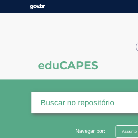
Casa Civil
Ministério da Justiça e
Segurança Pública
Ministério da Agricultura,
Ministério da Educação
Pecuária e Abastecimento
Ministério do Meio Ambiente
Ministério do Turismo
Secretaria de Governo
Gabinete de Segurança
Institucional
Navegar por:
Assunto