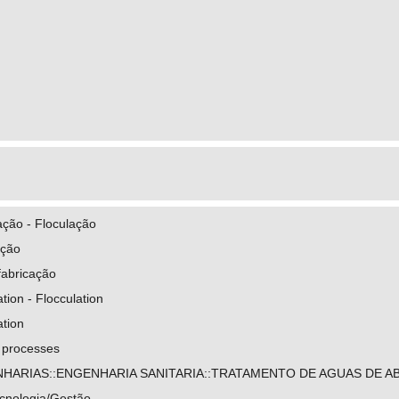
.cnpq.br/1827765984672389
ação - Floculação
ação
fabricação
ation - Flocculation
ation
 processes
HARIAS::ENGENHARIA SANITARIA::TRATAMENTO DE AGUAS DE A
cnologia/Gestão