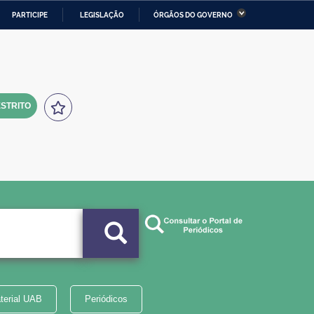
PARTICIPE
LEGISLAÇÃO
ÓRGÃOS DO GOVERNO
stério da Economia
Ministério da Infraestrutura
stério de Minas e Energia
Ministério da Ciência,
Tecnologia, Inovações e
Comunicações
STRITO
tério da Mulher, da Família
Secretaria-Geral
s Direitos Humanos
lto
terial UAB
Periódicos