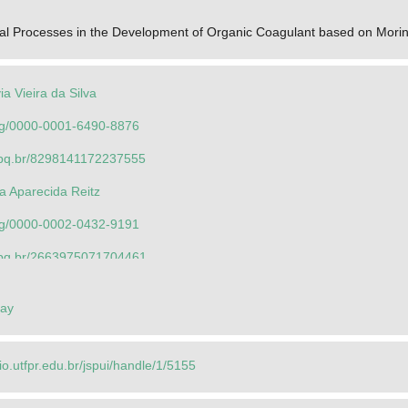
ial Processes in the Development of Organic Coagulant based on Moring
ia Vieira da Silva
.org/0000-0001-6490-8876
.cnpq.br/8298141172237555
a Aparecida Reitz
.org/0000-0002-0432-9191
.cnpq.br/2663975071704461
ia Vieira da Silva
ray
.org/0000-0001-6490-8876
.cnpq.br/8298141172237555
rio.utfpr.edu.br/jspui/handle/1/5155
rdo Cardoso de