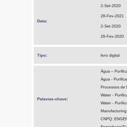
http://lattes
2-Set-2020
28-Fev-2021
Data: 
2-Set-2020
28-Fev-2020
Tipo: 
livro digital
Água – Purific
Água - Purific
Processos de 
Water - Purific
Palavras-chave: 
Water - Purific
Manufacturing
CNPQ::ENGEN
Engenharia/Te