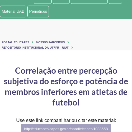
Ministério de Minas e Energia
Material UAB
Periódicos
Ministério da Ciência, Tecnologia, Inovações e Comunicações
Ministério do Meio Ambiente
PORTAL EDUCAPES
NOSSOS PARCEIROS
Ministério do Turismo
REPOSITORIO INSTITUCIONAL DA UTFPR - RIUT
Ministério do Desenvolvimento Regional
Correlação entre percepção
Controladoria-Geral da União
subjetiva do esforço e potência de
Ministério da Mulher, da Família e dos Direitos Humanos
membros inferiores em atletas de
Secretaria-Geral
futebol
Secretaria de Governo
Use este link compartilhar ou citar este material:
Gabinete de Segurança Institucional
http://educapes.capes.gov.br/handle/capes/1088558