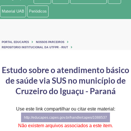
Ministério de Minas e Energia
Material UAB
Periódicos
Ministério da Ciência, Tecnologia, Inovações e Comunicações
Ministério do Meio Ambiente
PORTAL EDUCAPES
NOSSOS PARCEIROS
Ministério do Turismo
REPOSITORIO INSTITUCIONAL DA UTFPR - RIUT
Ministério do Desenvolvimento Regional
Estudo sobre o atendimento básico
Controladoria-Geral da União
de saúde via SUS no município de
Ministério da Mulher, da Família e dos Direitos Humanos
Cruzeiro do Iguaçu - Paraná
Secretaria-Geral
Use este link compartilhar ou citar este material:
Secretaria de Governo
http://educapes.capes.gov.br/handle/capes/1088537
Gabinete de Segurança Institucional
Não existem arquivos associados a este item.