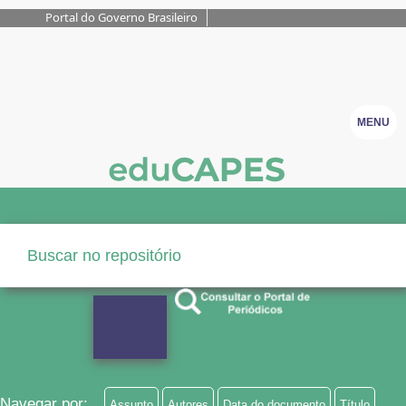
Portal do Governo Brasileiro
MENU
Navegar por:
Assunto
Autores
Data do documento
Título