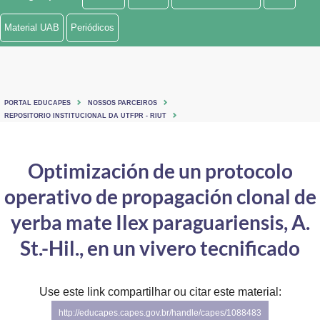
Ministério de Minas e Energia
Material UAB
Periódicos
Ministério da Ciência, Tecnologia, Inovações e Comunicações
Ministério do Meio Ambiente
PORTAL EDUCAPES
NOSSOS PARCEIROS
Ministério do Turismo
REPOSITORIO INSTITUCIONAL DA UTFPR - RIUT
Ministério do Desenvolvimento Regional
Optimización de un protocolo
Controladoria-Geral da União
operativo de propagación clonal de
Ministério da Mulher, da Família e dos Direitos Humanos
yerba mate Ilex paraguariensis, A.
Secretaria-Geral
St.-Hil., en un vivero tecnificado
Secretaria de Governo
Use este link compartilhar ou citar este material:
Gabinete de Segurança Institucional
http://educapes.capes.gov.br/handle/capes/1088483