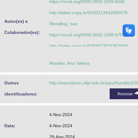
https://orcid.org/0000-0002-1159-6546
http://lattes.cnpq.br/0430213942065076
Autor(es) e
Wendling, Ivar
Colaborador(es):
https://orcid.org/0000-0002-1008-6755
http://lattes.cnpq.br/0359473031967049
Zuffellato-Ribas, Katia Christina
Morales, Ana Valeria
http://lattes.cnpq.br/1298025007119630
Danner, Moeses Andrigo
Outros
http://repositorio.utfpr.edu.br/jspui/handle/1/
http://lattes.cnpq.br/0430213942065076
Acessar
identificadores:
4-Nov-2024
Data:
4-Nov-2024
28-Ago-2024