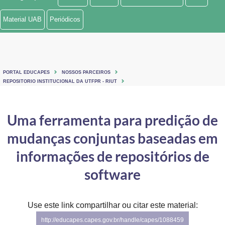
Ministério de Minas e Energia
Material UAB
Periódicos
Ministério da Ciência, Tecnologia, Inovações e Comunicações
Ministério do Meio Ambiente
PORTAL EDUCAPES
NOSSOS PARCEIROS
Ministério do Turismo
REPOSITORIO INSTITUCIONAL DA UTFPR - RIUT
Ministério do Desenvolvimento Regional
Uma ferramenta para predição de
Controladoria-Geral da União
mudanças conjuntas baseadas em
Ministério da Mulher, da Família e dos Direitos Humanos
informações de repositórios de
Secretaria-Geral
software
Secretaria de Governo
Use este link compartilhar ou citar este material:
Gabinete de Segurança Institucional
http://educapes.capes.gov.br/handle/capes/1088459