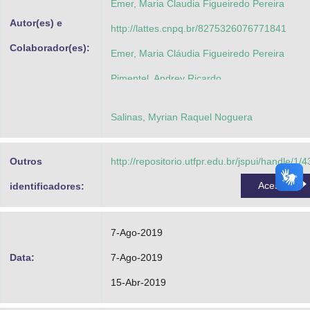
Emer, Maria Claudia Figueiredo Pereira
Autor(es) e
http://lattes.cnpq.br/8275326076771841
Colaborador(es):
Emer, Maria Cláudia Figueiredo Pereira
Pimentel, Andrey Ricardo
Muniz, Sérgio Tadeu Gonçalves
Salinas, Myrian Raquel Noguera
Lugo, Gustavo Alberto Giménez
Outros
http://repositorio.utfpr.edu.br/jspui/handle/1/
Acessar
identificadores:
7-Ago-2019
Data:
7-Ago-2019
15-Abr-2019