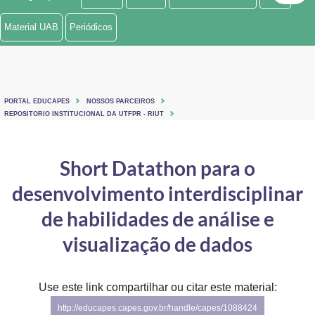
Ministério de Minas e Energia
Material UAB
Periódicos
Ministério da Ciência, Tecnologia, Inovações e Comunicações
Ministério do Meio Ambiente
PORTAL EDUCAPES
NOSSOS PARCEIROS
Ministério do Turismo
REPOSITORIO INSTITUCIONAL DA UTFPR - RIUT
Ministério do Desenvolvimento Regional
Short Datathon para o
Controladoria-Geral da União
desenvolvimento interdisciplinar
Ministério da Mulher, da Família e dos Direitos Humanos
de habilidades de análise e
Secretaria-Geral
visualização de dados
Secretaria de Governo
Use este link compartilhar ou citar este material:
Gabinete de Segurança Institucional
http://educapes.capes.gov.br/handle/capes/1088424