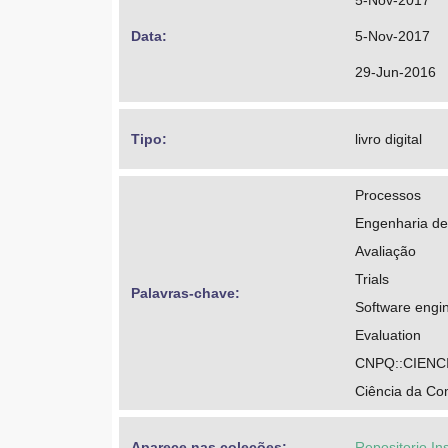
5-Nov-2017
Data: 
5-Nov-2017
29-Jun-2016
Tipo: 
livro digital
Processos
Engenharia de
Avaliação
Trials
Palavras-chave: 
Software engi
Evaluation
CNPQ::CIENC
Ciência da C
Aparece nas coleções:
Repositorio In