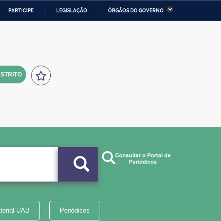
PARTICIPE
LEGISLAÇÃO
ÓRGÃOS DO GOVERNO
stério da Economia
Ministério da Infraestrutura
stério de Minas e Energia
Ministério da Ciência,
Tecnologia, Inovações e
Comunicações
STRITO
tério da Mulher, da Família
Secretaria-Geral
s Direitos Humanos
lto
terial UAB
Periódicos