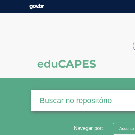
Casa Civil
Ministério da Justiça e
Segurança Pública
Ministério da Agricultura,
Ministério da Educação
Pecuária e Abastecimento
Ministério do Meio Ambiente
Ministério do Turismo
Secretaria de Governo
Gabinete de Segurança
Institucional
Navegar por:
Assunto