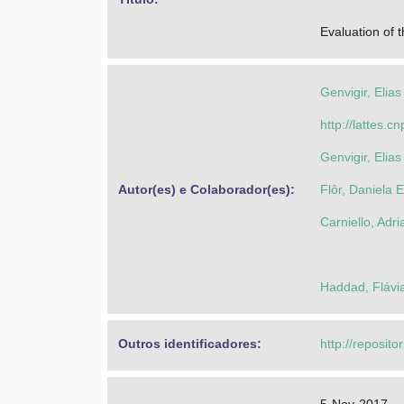
Evaluation of
Genvigir, Elia
http://lattes
Genvigir, Elia
Autor(es) e Colaborador(es): 
Flôr, Daniela E
Carniello, Adr
Haddad, Flávia
Outros identificadores: 
http://reposito