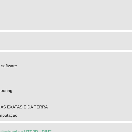
 software
neering
IAS EXATAS E DA TERRA
omputação
stitucional da UTFPR - RIUT