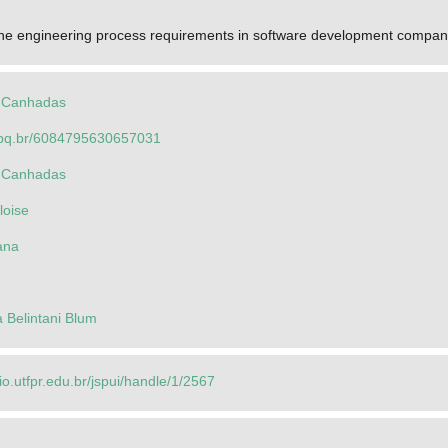
 the engineering process requirements in software development compan
s Canhadas
.cnpq.br/6084795630657031
s Canhadas
loise
iana
 Belintani Blum
rio.utfpr.edu.br/jspui/handle/1/2567