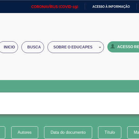
CORONAVÍRUS (COVID-19)
ACESSO À INFORMAÇÃO
Ministério da Defesa
Ministério das Relações
Mini
IR
Exteriores
PARA
O
Ministério da Cidadania
Ministério da Saúde
Mini
CONTEÚDO
ACESSO RE
INICIO
BUSCA
SOBRE O EDUCAPES
Ministério do Desenvolvimento
Controladoria-Geral da União
Minis
Regional
e do
Advocacia-Geral da União
Banco Central do Brasil
Plana
Autores
Data do documento
Título
Ma