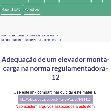
Ministério de Minas e Energia
Material UAB
Periódicos
Ministério da Ciência, Tecnologia, Inovações e Comunicações
Ministério do Meio Ambiente
PORTAL EDUCAPES
NOSSOS PARCEIROS
Ministério do Turismo
REPOSITORIO INSTITUCIONAL DA UTFPR - RIUT
Ministério do Desenvolvimento Regional
Adequação de um elevador monta-
Controladoria-Geral da União
carga na norma regulamentadora-
Ministério da Mulher, da Família e dos Direitos Humanos
12
Secretaria-Geral
Use este link compartilhar ou citar este material:
Secretaria de Governo
http://educapes.capes.gov.br/handle/capes/1088312
Gabinete de Segurança Institucional
Não existem arquivos associados a este item.