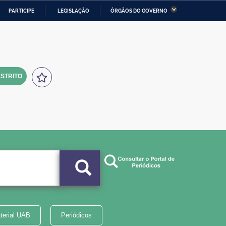
PARTICIPE
LEGISLAÇÃO
ÓRGÃOS DO GOVERNO
stério da Economia
Ministério da Infraestrutura
stério de Minas e Energia
Ministério da Ciência,
Tecnologia, Inovações e
Comunicações
STRITO
tério da Mulher, da Família
Secretaria-Geral
s Direitos Humanos
lto
terial UAB
Periódicos