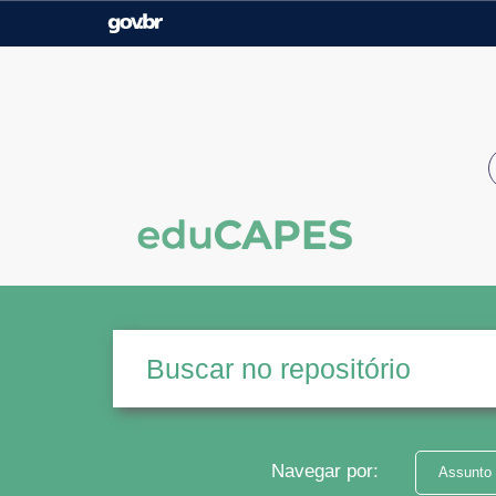
Casa Civil
Ministério da Justiça e
Segurança Pública
Ministério da Agricultura,
Ministério da Educação
Pecuária e Abastecimento
Ministério do Meio Ambiente
Ministério do Turismo
Secretaria de Governo
Gabinete de Segurança
Institucional
Navegar por:
Assunto