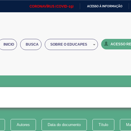
CORONAVÍRUS (COVID-19)
ACESSO À INFORMAÇÃO
Ministério da Defesa
Ministério das Relações
Mini
IR
Exteriores
PARA
O
Ministério da Cidadania
Ministério da Saúde
Mini
CONTEÚDO
ACESSO RE
INICIO
BUSCA
SOBRE O EDUCAPES
Ministério do Desenvolvimento
Controladoria-Geral da União
Minis
Regional
e do
Advocacia-Geral da União
Banco Central do Brasil
Plana
Autores
Data do documento
Título
Ma