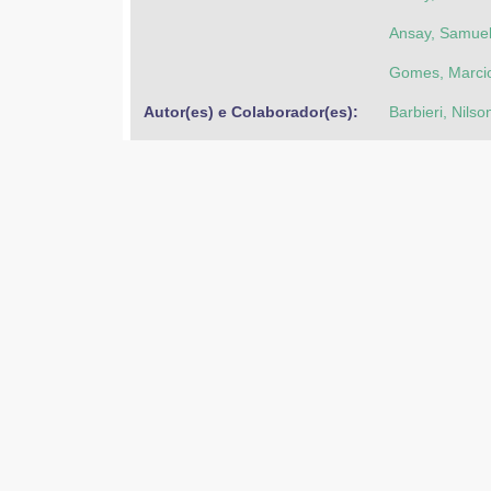
Ansay, Samuel
Gomes, Marcio
Autor(es) e Colaborador(es): 
Barbieri, Nilso
Pinto, Luan S
Tawaraya, Mat
Outros identificadores: 
http://reposito
11-Nov-2020
Data: 
11-Nov-2020
2-Jul-2018