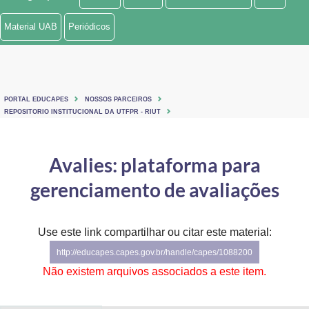
Ministério de Minas e Energia
Material UAB
Periódicos
Ministério da Ciência, Tecnologia, Inovações e Comunicações
Ministério do Meio Ambiente
PORTAL EDUCAPES
NOSSOS PARCEIROS
Ministério do Turismo
REPOSITORIO INSTITUCIONAL DA UTFPR - RIUT
Ministério do Desenvolvimento Regional
Avalies: plataforma para
Controladoria-Geral da União
gerenciamento de avaliações
Ministério da Mulher, da Família e dos Direitos Humanos
Use este link compartilhar ou citar este material:
Secretaria-Geral
http://educapes.capes.gov.br/handle/capes/1088200
Secretaria de Governo
Não existem arquivos associados a este item.
Gabinete de Segurança Institucional