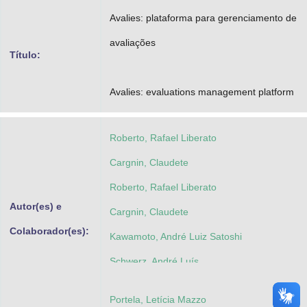
Advocacia-Geral da União
Avalies: plataforma para gerenciamento de
avaliações
Banco Central do Brasil
Título:
Planalto
Avalies: evaluations management platform
Roberto, Rafael Liberato
Cargnin, Claudete
Roberto, Rafael Liberato
Autor(es) e
Cargnin, Claudete
Colaborador(es):
Kawamoto, André Luiz Satoshi
Schwerz, André Luís
Portela, Letícia Mazzo