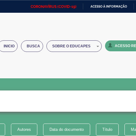
CORONAVÍRUS (COVID-19)
ACESSO À INFORMAÇÃO
Ministério da Defesa
Ministério das Relações
Mini
IR
Exteriores
PARA
O
Ministério da Cidadania
Ministério da Saúde
Mini
CONTEÚDO
ACESSO RE
INICIO
BUSCA
SOBRE O EDUCAPES
Ministério do Desenvolvimento
Controladoria-Geral da União
Minis
Regional
e do
Advocacia-Geral da União
Banco Central do Brasil
Plana
Autores
Data do documento
Título
Ma