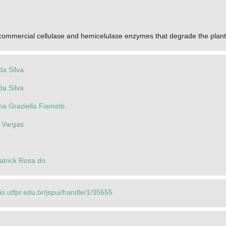
 commercial cellulase and hemicelulase enzymes that degrade the plant ce
da Silva
da Silva
a Graziella Fiametti
 Vargas
atrick Rosa do
rio.utfpr.edu.br/jspui/handle/1/35655