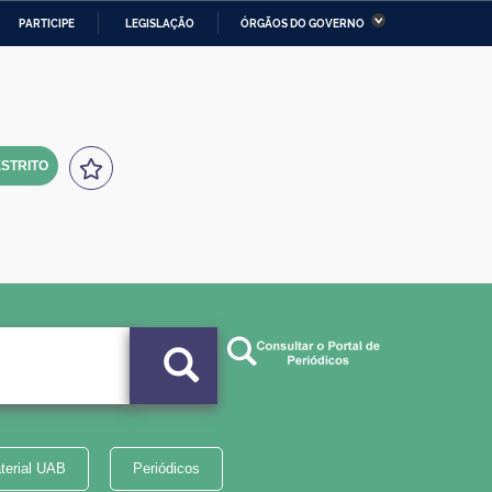
PARTICIPE
LEGISLAÇÃO
ÓRGÃOS DO GOVERNO
stério da Economia
Ministério da Infraestrutura
stério de Minas e Energia
Ministério da Ciência,
Tecnologia, Inovações e
Comunicações
STRITO
tério da Mulher, da Família
Secretaria-Geral
s Direitos Humanos
lto
terial UAB
Periódicos