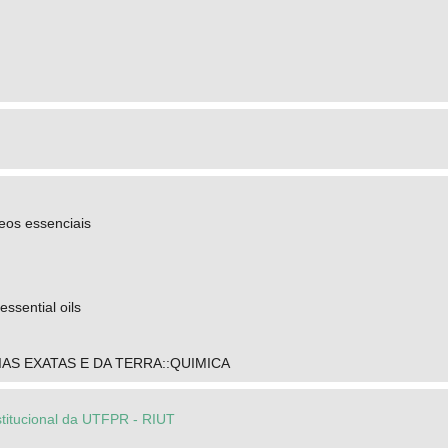
eos essenciais
ssential oils
IAS EXATAS E DA TERRA::QUIMICA
stitucional da UTFPR - RIUT