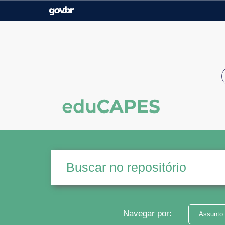
Casa Civil
Ministério da Justiça e
Segurança Pública
Ministério da Agricultura,
Ministério da Educação
Pecuária e Abastecimento
Ministério do Meio Ambiente
Ministério do Turismo
Secretaria de Governo
Gabinete de Segurança
Institucional
Navegar por:
Assunto