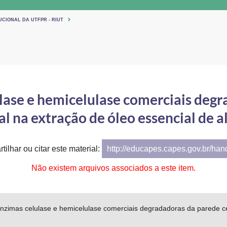
UCIONAL DA UTFPR - RIUT
lase e hemicelulase comerciais degr
al na extração de óleo essencial de a
tilhar ou citar este material:
http://educapes.capes.gov.br/ha
Não existem arquivos associados a este item.
nzimas celulase e hemicelulase comerciais degradadoras da parede cel