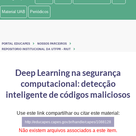
Ministério de Minas e Energia
Material UAB
Periódicos
Ministério da Ciência, Tecnologia, Inovações e Comunicações
Ministério do Meio Ambiente
PORTAL EDUCAPES
NOSSOS PARCEIROS
Ministério do Turismo
REPOSITORIO INSTITUCIONAL DA UTFPR - RIUT
Ministério do Desenvolvimento Regional
Deep Learning na segurança
Controladoria-Geral da União
computacional: detecção
Ministério da Mulher, da Família e dos Direitos Humanos
inteligente de códigos maliciosos
Secretaria-Geral
Use este link compartilhar ou citar este material:
Secretaria de Governo
http://educapes.capes.gov.br/handle/capes/1088128
Gabinete de Segurança Institucional
Não existem arquivos associados a este item.