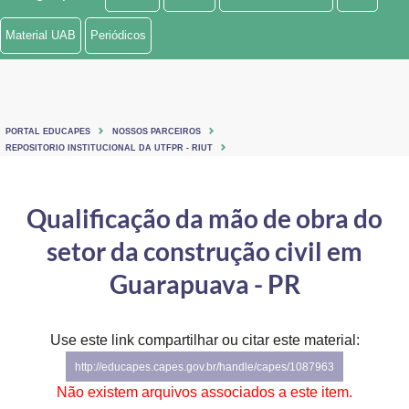
Ministério de Minas e Energia
Material UAB
Periódicos
Ministério da Ciência, Tecnologia, Inovações e Comunicações
Ministério do Meio Ambiente
PORTAL EDUCAPES
NOSSOS PARCEIROS
Ministério do Turismo
REPOSITORIO INSTITUCIONAL DA UTFPR - RIUT
Ministério do Desenvolvimento Regional
Qualificação da mão de obra do
Controladoria-Geral da União
setor da construção civil em
Ministério da Mulher, da Família e dos Direitos Humanos
Guarapuava - PR
Secretaria-Geral
Use este link compartilhar ou citar este material:
Secretaria de Governo
http://educapes.capes.gov.br/handle/capes/1087963
Gabinete de Segurança Institucional
Não existem arquivos associados a este item.