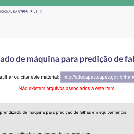
UCIONAL DA UTFPR - RIUT
zado de máquina para predição de f
tilhar ou citar este material:
http://educapes.capes.gov.br/ha
Não existem arquivos associados a este item.
aprendizado de máquina para predição de falhas em equipamentos
ng application for equipament failure prediction