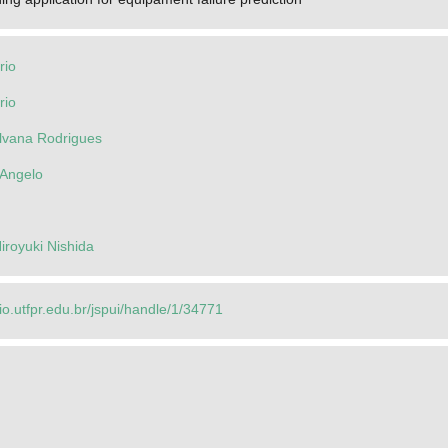
rio
rio
ilvana Rodrigues
 Angelo
iroyuki Nishida
rio.utfpr.edu.br/jspui/handle/1/34771