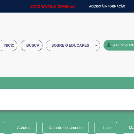
CORONAVÍRUS (COVID-19)
ACESSO À INFORMAÇÃO
Ministério da Defesa
Ministério das Relações
Mini
IR
Exteriores
PARA
O
Ministério da Cidadania
Ministério da Saúde
Mini
CONTEÚDO
ACESSO RE
INICIO
BUSCA
SOBRE O EDUCAPES
Ministério do Desenvolvimento
Controladoria-Geral da União
Minis
Regional
e do
Advocacia-Geral da União
Banco Central do Brasil
Plana
Autores
Data do documento
Título
Ma