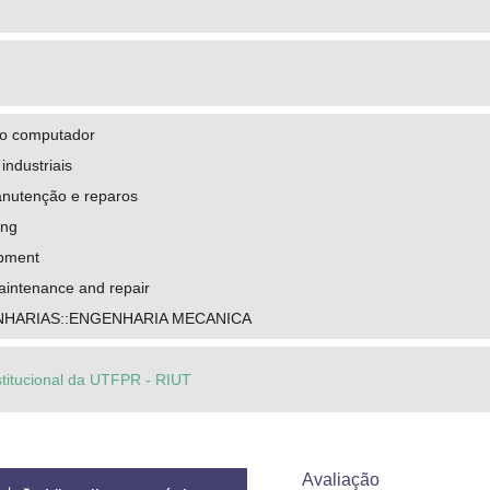
do computador
ndustriais
nutenção e reparos
ing
ipment
aintenance and repair
NHARIAS::ENGENHARIA MECANICA
stitucional da UTFPR - RIUT
Avaliação