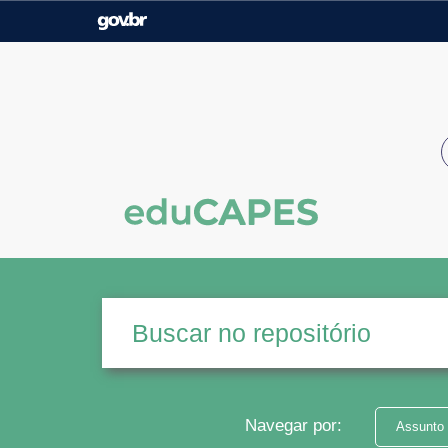
Casa Civil
Ministério da Justiça e
Segurança Pública
Ministério da Agricultura,
Ministério da Educação
Pecuária e Abastecimento
Ministério do Meio Ambiente
Ministério do Turismo
Secretaria de Governo
Gabinete de Segurança
Institucional
Navegar por:
Assunto