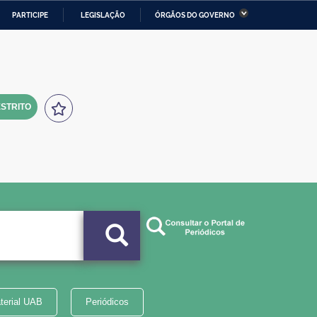
PARTICIPE
LEGISLAÇÃO
ÓRGÃOS DO GOVERNO
stério da Economia
Ministério da Infraestrutura
stério de Minas e Energia
Ministério da Ciência,
Tecnologia, Inovações e
Comunicações
STRITO
tério da Mulher, da Família
Secretaria-Geral
s Direitos Humanos
lto
terial UAB
Periódicos