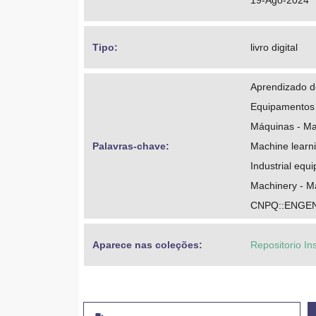
19-Ago-2024
Tipo: 
livro digital
Aprendizado 
Equipamentos i
Máquinas - Ma
Palavras-chave: 
Machine learn
Industrial equ
Machinery - M
CNPQ::ENGE
Aparece nas coleções:
Repositorio In