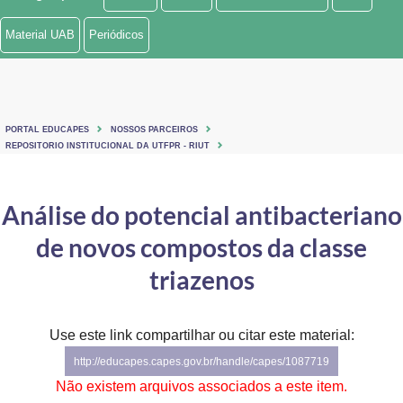
Ministério de Minas e Energia
Material UAB
Periódicos
Ministério da Ciência, Tecnologia, Inovações e Comunicações
Ministério do Meio Ambiente
PORTAL EDUCAPES
NOSSOS PARCEIROS
Ministério do Turismo
REPOSITORIO INSTITUCIONAL DA UTFPR - RIUT
Ministério do Desenvolvimento Regional
Análise do potencial antibacteriano
Controladoria-Geral da União
de novos compostos da classe
Ministério da Mulher, da Família e dos Direitos Humanos
triazenos
Secretaria-Geral
Use este link compartilhar ou citar este material:
Secretaria de Governo
http://educapes.capes.gov.br/handle/capes/1087719
Gabinete de Segurança Institucional
Não existem arquivos associados a este item.