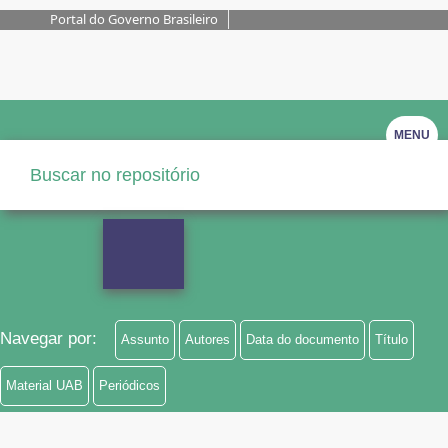
Portal do Governo Brasileiro
MENU
Navegar por:
Assunto
Autores
Data do documento
Título
Material UAB
Periódicos