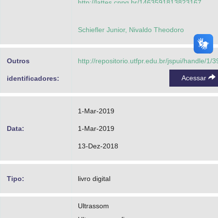
http://lattes.cnpq.br/1463591813823167
Maia, Joaquim Miguel
Schiefler Junior, Nivaldo Theodoro
Rodrigues, Marco Aurélio Benedetti
Valente, Solivan Arantes
Outros
http://repositorio.utfpr.edu.br/jspui/handle/1/
Miranda, Caio Marcelo de
Acessar
identificadores:
Malthez, Anna Luiza Metidieri
1-Mar-2019
Data:
1-Mar-2019
13-Dez-2018
Tipo:
livro digital
Ultrassom