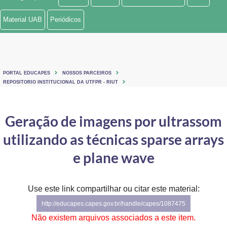
Ministério de Minas e Energia
Material UAB
Periódicos
Ministério da Ciência, Tecnologia, Inovações e Comunicações
Ministério do Meio Ambiente
PORTAL EDUCAPES
NOSSOS PARCEIROS
Ministério do Turismo
REPOSITORIO INSTITUCIONAL DA UTFPR - RIUT
Ministério do Desenvolvimento Regional
Geração de imagens por ultrassom
Controladoria-Geral da União
utilizando as técnicas sparse arrays
Ministério da Mulher, da Família e dos Direitos Humanos
e plane wave
Secretaria-Geral
Use este link compartilhar ou citar este material:
Secretaria de Governo
http://educapes.capes.gov.br/handle/capes/1087475
Gabinete de Segurança Institucional
Não existem arquivos associados a este item.