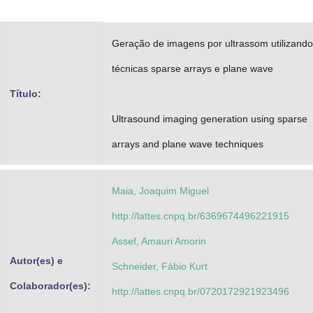
Advocacia-Geral da União
Geração de imagens por ultrassom utilizando
Banco Central do Brasil
técnicas sparse arrays e plane wave
Planalto
Título:
Ultrasound imaging generation using sparse
arrays and plane wave techniques
Maia, Joaquim Miguel
http://lattes.cnpq.br/6369674496221915
Assef, Amauri Amorin
Autor(es) e
Schneider, Fábio Kurt
Colaborador(es):
http://lattes.cnpq.br/0720172921923496