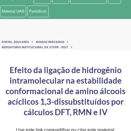
Ministério de Minas e Energia
Material UAB
Periódicos
Ministério da Ciência, Tecnologia, Inovações e Comunicações
Ministério do Meio Ambiente
PORTAL EDUCAPES
NOSSOS PARCEIROS
Ministério do Turismo
REPOSITORIO INSTITUCIONAL DA UTFPR - RIUT
Ministério do Desenvolvimento Regional
Efeito da ligação de hidrogênio
Controladoria-Geral da União
intramolecular na estabilidade
Ministério da Mulher, da Família e dos Direitos Humanos
conformacional de amino álcoois
Secretaria-Geral
acíclicos 1,3-dissubstituídos por
cálculos DFT, RMN e IV
Secretaria de Governo
Gabinete de Segurança Institucional
Use este link compartilhar ou citar este material: