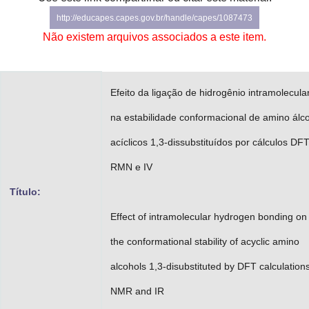
Advocacia-Geral da União
http://educapes.capes.gov.br/handle/capes/1087473
Não existem arquivos associados a este item.
Banco Central do Brasil
Planalto
Efeito da ligação de hidrogênio intramolecula
na estabilidade conformacional de amino álc
acíclicos 1,3-dissubstituídos por cálculos DFT
RMN e IV
Título:
Effect of intramolecular hydrogen bonding on
the conformational stability of acyclic amino
alcohols 1,3-disubstituted by DFT calculations
NMR and IR