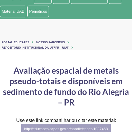
Ministério de Minas e Energia
Material UAB
Periódicos
Ministério da Ciência, Tecnologia, Inovações e Comunicações
Ministério do Meio Ambiente
PORTAL EDUCAPES
NOSSOS PARCEIROS
Ministério do Turismo
REPOSITORIO INSTITUCIONAL DA UTFPR - RIUT
Ministério do Desenvolvimento Regional
Avaliação espacial de metais
Controladoria-Geral da União
pseudo-totais e disponíveis em
Ministério da Mulher, da Família e dos Direitos Humanos
sedimento de fundo do Rio Alegria
Secretaria-Geral
– PR
Secretaria de Governo
Use este link compartilhar ou citar este material:
Gabinete de Segurança Institucional
http://educapes.capes.gov.br/handle/capes/1087468