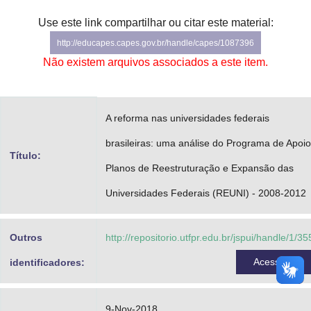
Advocacia-Geral da União
Use este link compartilhar ou citar este material:
http://educapes.capes.gov.br/handle/capes/1087396
Banco Central do Brasil
Não existem arquivos associados a este item.
Planalto
A reforma nas universidades federais
brasileiras: uma análise do Programa de Apoio
Título:
Planos de Reestruturação e Expansão das
Universidades Federais (REUNI) - 2008-2012
Outros
http://repositorio.utfpr.edu.br/jspui/handle/1/35
Acessar
identificadores:
9-Nov-2018