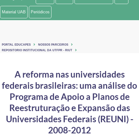
Ministério de Minas e Energia
Material UAB
Periódicos
Ministério da Ciência, Tecnologia, Inovações e Comunicações
Ministério do Meio Ambiente
PORTAL EDUCAPES
NOSSOS PARCEIROS
Ministério do Turismo
REPOSITORIO INSTITUCIONAL DA UTFPR - RIUT
Ministério do Desenvolvimento Regional
A reforma nas universidades
Controladoria-Geral da União
federais brasileiras: uma análise do
Ministério da Mulher, da Família e dos Direitos Humanos
Programa de Apoio a Planos de
Secretaria-Geral
Reestruturação e Expansão das
Universidades Federais (REUNI) -
Secretaria de Governo
2008-2012
Gabinete de Segurança Institucional