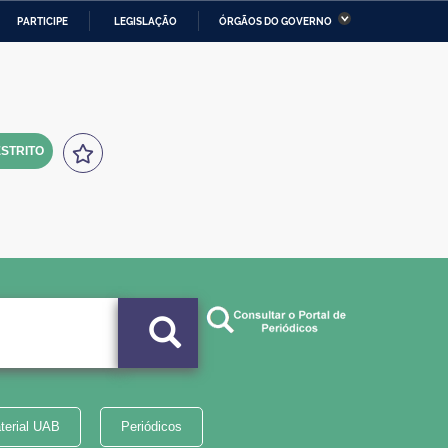
PARTICIPE
LEGISLAÇÃO
ÓRGÃOS DO GOVERNO
stério da Economia
Ministério da Infraestrutura
stério de Minas e Energia
Ministério da Ciência,
Tecnologia, Inovações e
Comunicações
STRITO
tério da Mulher, da Família
Secretaria-Geral
s Direitos Humanos
lto
terial UAB
Periódicos