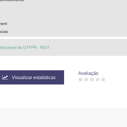
ment
ncias
stitucional da UTFPR - RIUT
Avaliação
Visualizar estatísticas