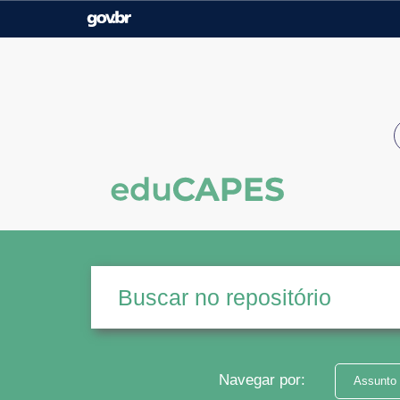
Casa Civil
Ministério da Justiça e
Segurança Pública
Ministério da Agricultura,
Ministério da Educação
Pecuária e Abastecimento
Ministério do Meio Ambiente
Ministério do Turismo
Secretaria de Governo
Gabinete de Segurança
Institucional
Navegar por:
Assunto