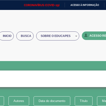
CORONAVÍRUS (COVID-19)
ACESSO À INFORMAÇÃO
Ministério da Defesa
Ministério das Relações
Mini
IR
Exteriores
PARA
O
Ministério da Cidadania
Ministério da Saúde
Mini
CONTEÚDO
ACESSO RE
INICIO
BUSCA
SOBRE O EDUCAPES
Ministério do Desenvolvimento
Controladoria-Geral da União
Minis
Regional
e do
Advocacia-Geral da União
Banco Central do Brasil
Plana
Autores
Data do documento
Título
Ma