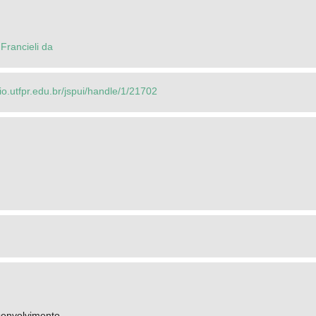
Francieli da
rio.utfpr.edu.br/jspui/handle/1/21702
senvolvimento