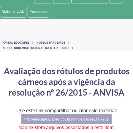
Ministério de Minas e Energia
Material UAB
Periódicos
Ministério da Ciência, Tecnologia, Inovações e Comunicações
Ministério do Meio Ambiente
PORTAL EDUCAPES
NOSSOS PARCEIROS
Ministério do Turismo
REPOSITORIO INSTITUCIONAL DA UTFPR - RIUT
Ministério do Desenvolvimento Regional
Avaliação dos rótulos de produtos
Controladoria-Geral da União
cárneos após a vigência da
Ministério da Mulher, da Família e dos Direitos Humanos
resolução nº 26/2015 - ANVISA
Secretaria-Geral
Use este link compartilhar ou citar este material:
Secretaria de Governo
http://educapes.capes.gov.br/handle/capes/1087201
Gabinete de Segurança Institucional
Não existem arquivos associados a este item.