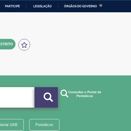
PARTICIPE
LEGISLAÇÃO
ÓRGÃOS DO GOVERNO
stério da Economia
Ministério da Infraestrutura
stério de Minas e Energia
Ministério da Ciência,
Tecnologia, Inovações e
Comunicações
STRITO
tério da Mulher, da Família
Secretaria-Geral
s Direitos Humanos
lto
terial UAB
Periódicos