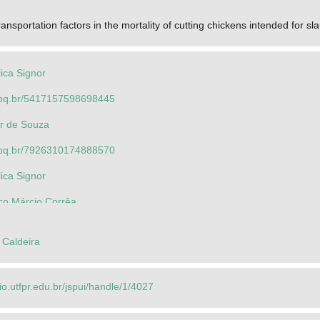
nsportation factors in the mortality of cutting chickens intended for sl
ica Signor
.cnpq.br/5417157598698445
r de Souza
.cnpq.br/7926310174888570
ica Signor
ico Márcio Corrêa
nio Carlos
 Caldeira
rio.utfpr.edu.br/jspui/handle/1/4027