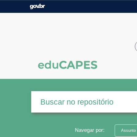
Casa Civil
Ministério da Justiça e
Segurança Pública
Ministério da Agricultura,
Ministério da Educação
Pecuária e Abastecimento
Ministério do Meio Ambiente
Ministério do Turismo
Secretaria de Governo
Gabinete de Segurança
Institucional
Navegar por:
Assunto