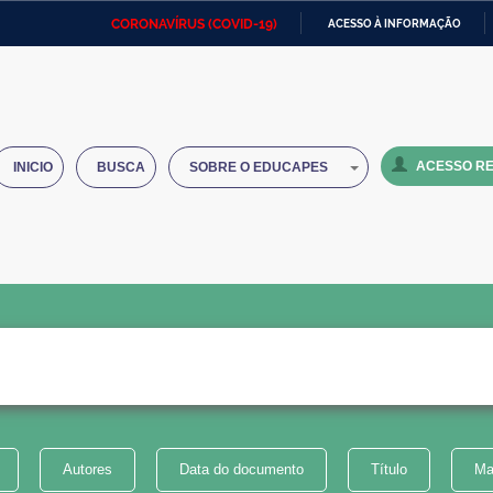
CORONAVÍRUS (COVID-19)
ACESSO À INFORMAÇÃO
Ministério da Defesa
Ministério das Relações
Mini
IR
Exteriores
PARA
O
Ministério da Cidadania
Ministério da Saúde
Mini
CONTEÚDO
ACESSO RE
INICIO
BUSCA
SOBRE O EDUCAPES
Ministério do Desenvolvimento
Controladoria-Geral da União
Minis
Regional
e do
Advocacia-Geral da União
Banco Central do Brasil
Plana
Autores
Data do documento
Título
Ma