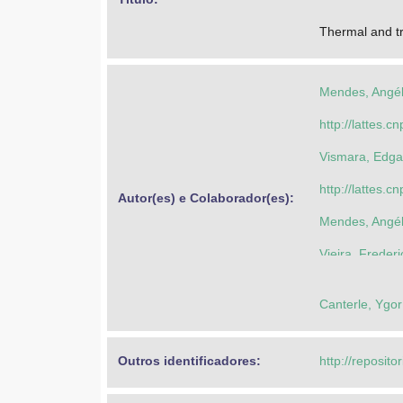
Thermal and tra
Mendes, Angél
http://lattes
Vismara, Edga
http://lattes
Autor(es) e Colaborador(es): 
Mendes, Angél
Vieira, Freder
Pedroso, Anto
Canterle, Ygor
Outros identificadores: 
http://reposito