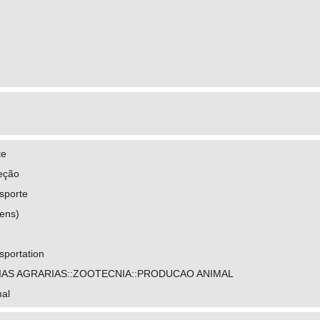
te
teção
sporte
kens)
sportation
IAS AGRARIAS::ZOOTECNIA::PRODUCAO ANIMAL
al