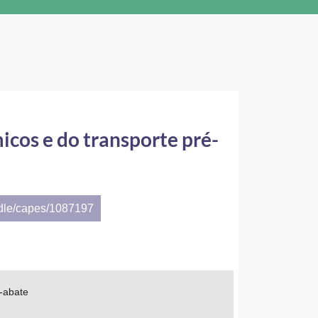
icos e do transporte pré-
ndle/capes/1087197
é-abate