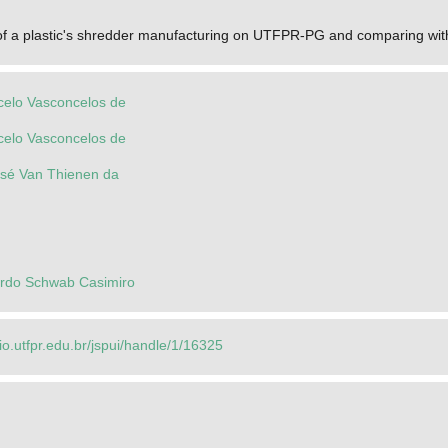
of a plastic's shredder manufacturing on UTFPR-PG and comparing with
celo Vasconcelos de
celo Vasconcelos de
osé Van Thienen da
ardo Schwab Casimiro
rio.utfpr.edu.br/jspui/handle/1/16325