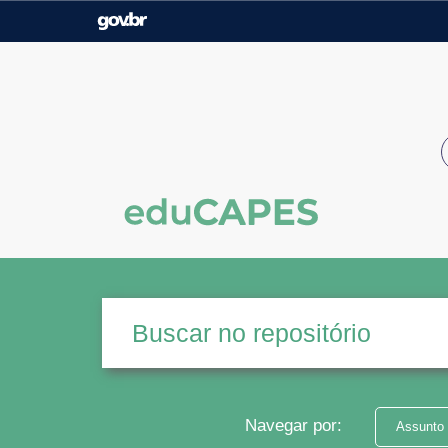
Casa Civil
Ministério da Justiça e
Segurança Pública
Ministério da Agricultura,
Ministério da Educação
Pecuária e Abastecimento
Ministério do Meio Ambiente
Ministério do Turismo
Secretaria de Governo
Gabinete de Segurança
Institucional
Navegar por:
Assunto