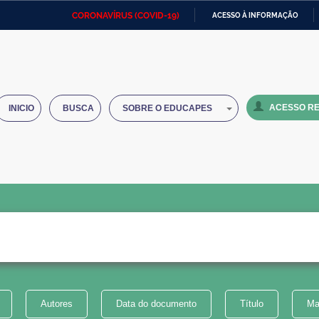
CORONAVÍRUS (COVID-19)
ACESSO À INFORMAÇÃO
Ministério da Defesa
Ministério das Relações
Mini
IR
Exteriores
PARA
O
Ministério da Cidadania
Ministério da Saúde
Mini
CONTEÚDO
ACESSO RE
INICIO
BUSCA
SOBRE O EDUCAPES
Ministério do Desenvolvimento
Controladoria-Geral da União
Minis
Regional
e do
Advocacia-Geral da União
Banco Central do Brasil
Plana
Autores
Data do documento
Título
Ma