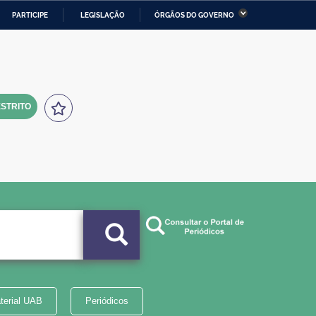
PARTICIPE
LEGISLAÇÃO
ÓRGÃOS DO GOVERNO
stério da Economia
Ministério da Infraestrutura
stério de Minas e Energia
Ministério da Ciência,
Tecnologia, Inovações e
Comunicações
STRITO
tério da Mulher, da Família
Secretaria-Geral
s Direitos Humanos
lto
terial UAB
Periódicos