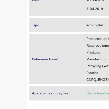
Data: 
18-Nov-2020
3-Jul-2019
Tipo: 
livro digital
Processos de 
Reaproveitamen
Plásticos
Palavras-chave: 
Manufacturing
Recycling (Was
Plastics
CNPQ::ENGE
Aparece nas coleções:
Repositorio In