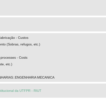
fabricação - Custos
to (Sobras, refugos, etc.)
 processes - Costs
te, etc.)
NHARIAS::ENGENHARIA MECANICA
stitucional da UTFPR - RIUT