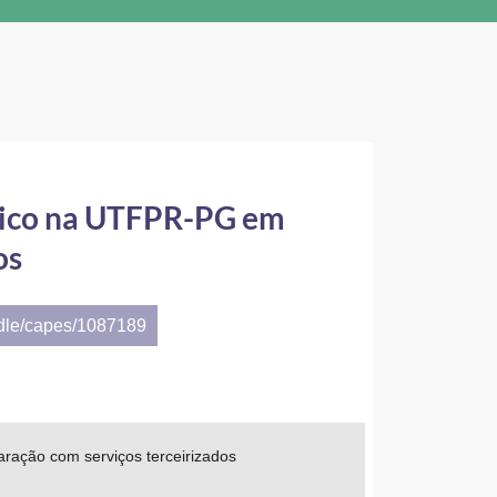
ástico na UTFPR-PG em
os
ndle/capes/1087189
ração com serviços terceirizados