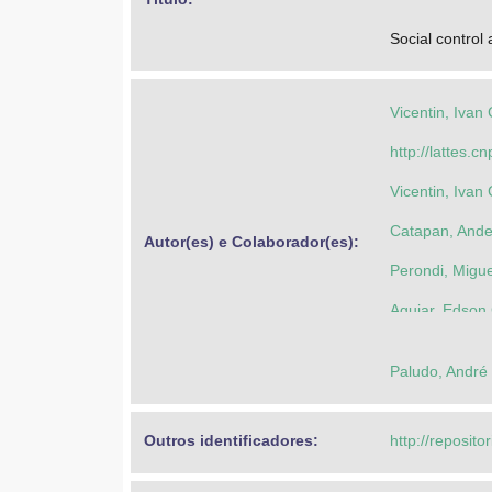
Social control
Vicentin, Ivan 
http://lattes
Vicentin, Ivan 
Catapan, And
Autor(es) e Colaborador(es): 
Perondi, Migu
Aguiar, Edson
Paludo, André
Outros identificadores: 
http://reposito