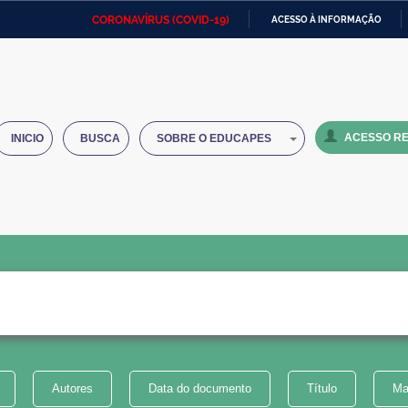
CORONAVÍRUS (COVID-19)
ACESSO À INFORMAÇÃO
Ministério da Defesa
Ministério das Relações
Mini
IR
Exteriores
PARA
O
Ministério da Cidadania
Ministério da Saúde
Mini
CONTEÚDO
ACESSO RE
INICIO
BUSCA
SOBRE O EDUCAPES
Ministério do Desenvolvimento
Controladoria-Geral da União
Minis
Regional
e do
Advocacia-Geral da União
Banco Central do Brasil
Plana
Autores
Data do documento
Título
Ma