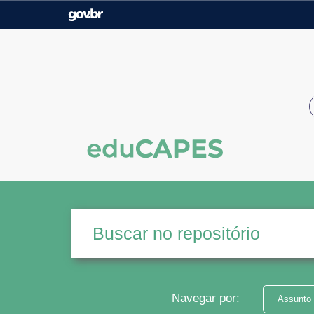
Casa Civil
Ministério da Justiça e
Segurança Pública
Ministério da Agricultura,
Ministério da Educação
Pecuária e Abastecimento
Ministério do Meio Ambiente
Ministério do Turismo
Secretaria de Governo
Gabinete de Segurança
Institucional
Navegar por:
Assunto