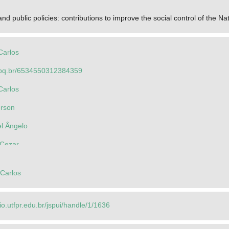
 and public policies: contributions to improve the social control of the
Carlos
.cnpq.br/6534550312384359
Carlos
erson
el Ângelo
 Cezar
 Carlos
rio.utfpr.edu.br/jspui/handle/1/1636