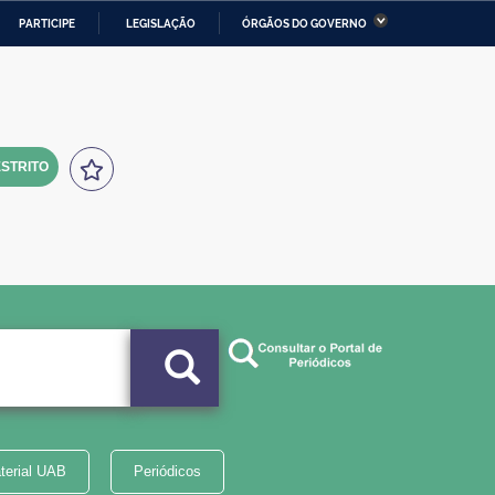
PARTICIPE
LEGISLAÇÃO
ÓRGÃOS DO GOVERNO
stério da Economia
Ministério da Infraestrutura
stério de Minas e Energia
Ministério da Ciência,
Tecnologia, Inovações e
Comunicações
STRITO
tério da Mulher, da Família
Secretaria-Geral
s Direitos Humanos
lto
terial UAB
Periódicos