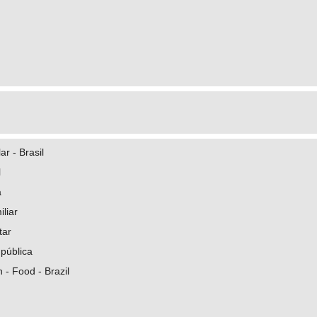
r - Brasil
l
a
iliar
tar
pública
 - Food - Brazil