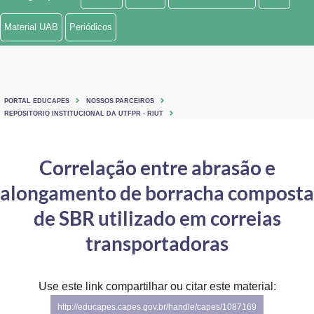
Ministério de Minas e Energia
Material UAB
Periódicos
Ministério da Ciência, Tecnologia, Inovações e Comunicações
Ministério do Meio Ambiente
PORTAL EDUCAPES
NOSSOS PARCEIROS
Ministério do Turismo
REPOSITORIO INSTITUCIONAL DA UTFPR - RIUT
Ministério do Desenvolvimento Regional
Correlação entre abrasão e
Controladoria-Geral da União
alongamento de borracha composta
Ministério da Mulher, da Família e dos Direitos Humanos
de SBR utilizado em correias
Secretaria-Geral
transportadoras
Secretaria de Governo
Use este link compartilhar ou citar este material:
Gabinete de Segurança Institucional
http://educapes.capes.gov.br/handle/capes/1087169