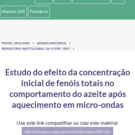
Ministério de Minas e Energia
Material UAB
Periódicos
Ministério da Ciência, Tecnologia, Inovações e Comunicações
Ministério do Meio Ambiente
PORTAL EDUCAPES
NOSSOS PARCEIROS
Ministério do Turismo
REPOSITORIO INSTITUCIONAL DA UTFPR - RIUT
Ministério do Desenvolvimento Regional
Estudo do efeito da concentração
Controladoria-Geral da União
inicial de fenóis totais no
Ministério da Mulher, da Família e dos Direitos Humanos
comportamento do azeite após
Secretaria-Geral
aquecimento em micro-ondas
Secretaria de Governo
Use este link compartilhar ou citar este material:
Gabinete de Segurança Institucional
http://educapes.capes.gov.br/handle/capes/1087166