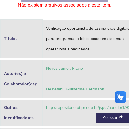
Não existem arquivos associados a este item.
Advocacia-Geral da União
Banco Central do Brasil
Verificação oportunista de assinaturas digitai
Planalto
Título:
para programas e bibliotecas em sistemas
operacionais paginados
Neves Junior, Flavio
Autor(es) e
Colaborador(es):
Destefani, Guilherme Herrmann
Outros
http://repositorio.utfpr.edu.br/jspui/handle/1/9
Acessar
identificadores: