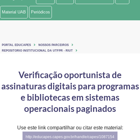
Ministério de Minas e Energia
Material UAB
Periódicos
Ministério da Ciência, Tecnologia, Inovações e Comunicações
Ministério do Meio Ambiente
PORTAL EDUCAPES
NOSSOS PARCEIROS
Ministério do Turismo
REPOSITORIO INSTITUCIONAL DA UTFPR - RIUT
Ministério do Desenvolvimento Regional
Verificação oportunista de
Controladoria-Geral da União
assinaturas digitais para programas
Ministério da Mulher, da Família e dos Direitos Humanos
e bibliotecas em sistemas
Secretaria-Geral
operacionais paginados
Secretaria de Governo
Use este link compartilhar ou citar este material:
Gabinete de Segurança Institucional
http://educapes.capes.gov.br/handle/capes/1087154