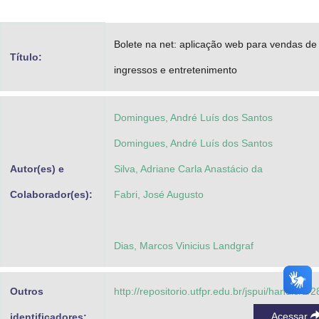
Advocacia-Geral da União
Bolete na net: aplicação web para vendas de
Banco Central do Brasil
Título:
ingressos e entretenimento
Planalto
Domingues, André Luís dos Santos
Domingues, André Luís dos Santos
Autor(es) e
Silva, Adriane Carla Anastácio da
Colaborador(es):
Fabri, José Augusto
Dias, Marcos Vinicius Landgraf
Outros
http://repositorio.utfpr.edu.br/jspui/handle/1/
Acessar
identificadores: