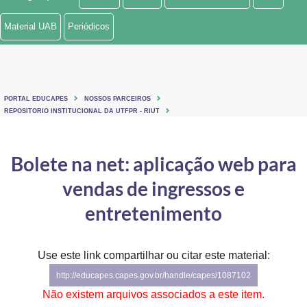
Ministério de Minas e Energia
Material UAB
Periódicos
Ministério da Ciência, Tecnologia, Inovações e Comunicações
Ministério do Meio Ambiente
PORTAL EDUCAPES
NOSSOS PARCEIROS
Ministério do Turismo
REPOSITORIO INSTITUCIONAL DA UTFPR - RIUT
Ministério do Desenvolvimento Regional
Bolete na net: aplicação web para
Controladoria-Geral da União
vendas de ingressos e
Ministério da Mulher, da Família e dos Direitos Humanos
entretenimento
Secretaria-Geral
Use este link compartilhar ou citar este material:
Secretaria de Governo
http://educapes.capes.gov.br/handle/capes/1087102
Gabinete de Segurança Institucional
Não existem arquivos associados a este item.