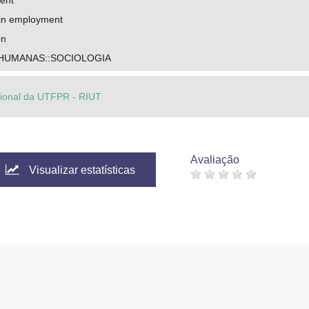
ent
 in employment
on
 HUMANAS::SOCIOLOGIA
ucional da UTFPR - RIUT
Avaliação
Visualizar estatísticas