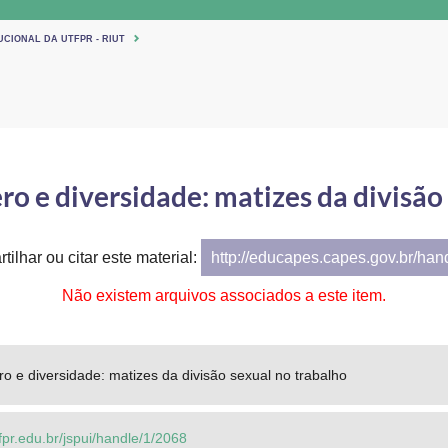
UCIONAL DA UTFPR - RIUT
o e diversidade: matizes da divisão
tilhar ou citar este material:
http://educapes.capes.gov.br/ha
Não existem arquivos associados a este item.
o e diversidade: matizes da divisão sexual no trabalho
tfpr.edu.br/jspui/handle/1/2068