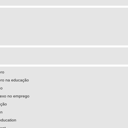
ero
ero na educação
go
sexo no emprego
ação
on
education