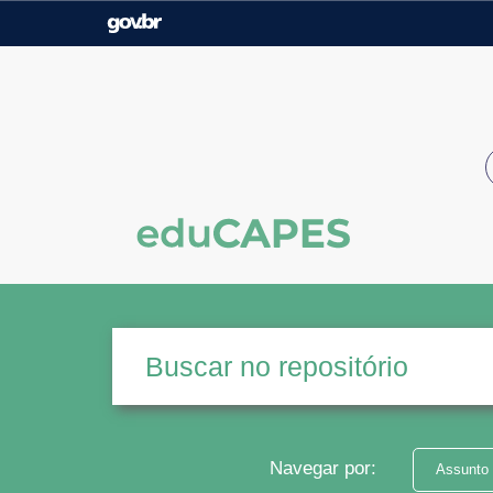
Casa Civil
Ministério da Justiça e
Segurança Pública
Ministério da Agricultura,
Ministério da Educação
Pecuária e Abastecimento
Ministério do Meio Ambiente
Ministério do Turismo
Secretaria de Governo
Gabinete de Segurança
Institucional
Navegar por:
Assunto