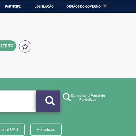
PARTICIPE
LEGISLAÇÃO
ÓRGÃOS DO GOVERNO
stério da Economia
Ministério da Infraestrutura
stério de Minas e Energia
Ministério da Ciência,
Tecnologia, Inovações e
Comunicações
STRITO
tério da Mulher, da Família
Secretaria-Geral
s Direitos Humanos
lto
terial UAB
Periódicos