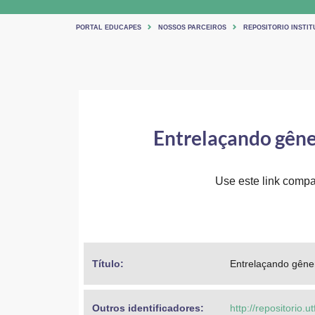
PORTAL EDUCAPES
NOSSOS PARCEIROS
REPOSITORIO INSTIT
Entrelaçando gêner
Use este link compar
Título: 
Entrelaçando gêner
Outros identificadores: 
http://repositorio.u