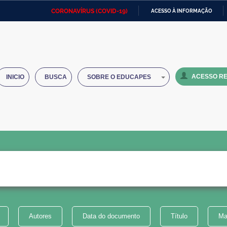
CORONAVÍRUS (COVID-19)
ACESSO À INFORMAÇÃO
Ministério da Defesa
Ministério das Relações
Mini
IR
Exteriores
PARA
O
Ministério da Cidadania
Ministério da Saúde
Mini
CONTEÚDO
ACESSO RE
INICIO
BUSCA
SOBRE O EDUCAPES
Ministério do Desenvolvimento
Controladoria-Geral da União
Minis
Regional
e do
Advocacia-Geral da União
Banco Central do Brasil
Plana
Autores
Data do documento
Título
Ma