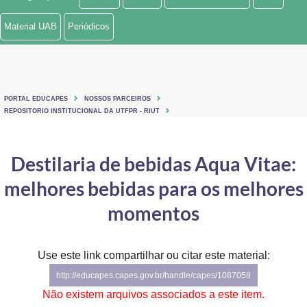
Ministério de Minas e Energia
Material UAB
Periódicos
Ministério da Ciência, Tecnologia, Inovações e Comunicações
Ministério do Meio Ambiente
PORTAL EDUCAPES
NOSSOS PARCEIROS
Ministério do Turismo
REPOSITORIO INSTITUCIONAL DA UTFPR - RIUT
Ministério do Desenvolvimento Regional
Destilaria de bebidas Aqua Vitae:
Controladoria-Geral da União
melhores bebidas para os melhores
Ministério da Mulher, da Família e dos Direitos Humanos
momentos
Secretaria-Geral
Use este link compartilhar ou citar este material:
Secretaria de Governo
http://educapes.capes.gov.br/handle/capes/1087058
Gabinete de Segurança Institucional
Não existem arquivos associados a este item.