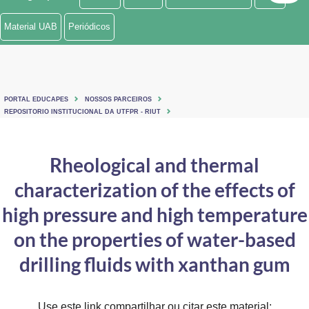
Ministério de Minas e Energia
Material UAB
Periódicos
Ministério da Ciência, Tecnologia, Inovações e Comunicações
Ministério do Meio Ambiente
PORTAL EDUCAPES
NOSSOS PARCEIROS
Ministério do Turismo
REPOSITORIO INSTITUCIONAL DA UTFPR - RIUT
Ministério do Desenvolvimento Regional
Rheological and thermal
Controladoria-Geral da União
characterization of the effects of
Ministério da Mulher, da Família e dos Direitos Humanos
high pressure and high temperature
Secretaria-Geral
on the properties of water-based
drilling fluids with xanthan gum
Secretaria de Governo
Gabinete de Segurança Institucional
Use este link compartilhar ou citar este material: