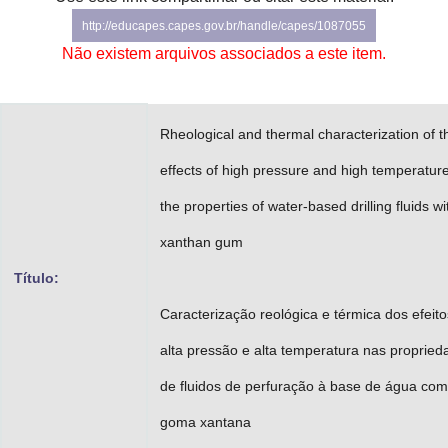
Advocacia-Geral da União
http://educapes.capes.gov.br/handle/capes/1087055
Não existem arquivos associados a este item.
Banco Central do Brasil
Planalto
Rheological and thermal characterization of t
effects of high pressure and high temperatur
the properties of water-based drilling fluids wi
xanthan gum
Título:
Caracterização reológica e térmica dos efeit
alta pressão e alta temperatura nas propried
de fluidos de perfuração à base de água com
goma xantana