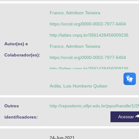
Franco, Admilson Teixeira
https://orcid.org/0000-0002-7977-6404
http://lattes.cnpq.br/3561428456009236
Autor(es) e
Franco, Admilson Teixeira
Colaborador(es):
https://orcid.org/0000-0002-7977-6404
http://lattes.cnpq.br/3561428456009236
Negrao, Cezar Otaviano Ribeiro
Ardila, Luis Humberto Quitian
https://orcid.org/0000-0001-7090-2729
http://lattes.cnpq.br/4344790398205987
Outros
http://repositorio.utfpr.edu.br/jspui/handle/1/
Amorim, Luciana Viana
Acessar
identificadores:
http://lattes.cnpq.br/7209301206982076
Marcelino Neto, Moises Alves
24-Jun-2021