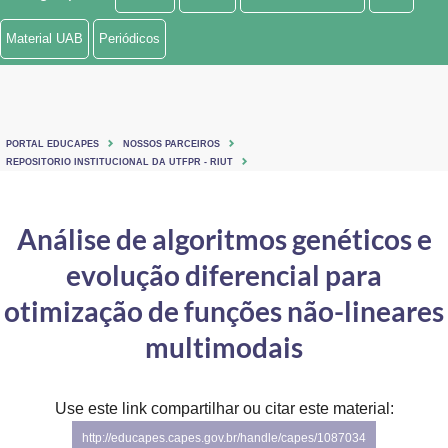
Ministério de Minas e Energia
Material UAB
Periódicos
Ministério da Ciência, Tecnologia, Inovações e Comunicações
Ministério do Meio Ambiente
PORTAL EDUCAPES
NOSSOS PARCEIROS
Ministério do Turismo
REPOSITORIO INSTITUCIONAL DA UTFPR - RIUT
Ministério do Desenvolvimento Regional
Análise de algoritmos genéticos e
Controladoria-Geral da União
evolução diferencial para
Ministério da Mulher, da Família e dos Direitos Humanos
otimização de funções não-lineares
Secretaria-Geral
multimodais
Secretaria de Governo
Use este link compartilhar ou citar este material:
Gabinete de Segurança Institucional
http://educapes.capes.gov.br/handle/capes/1087034