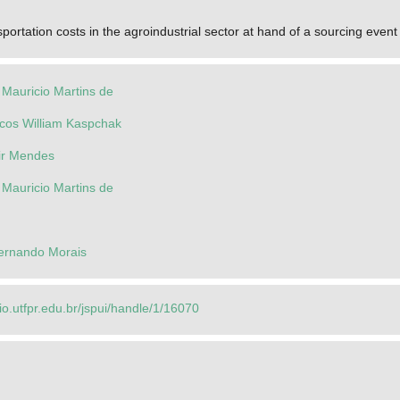
portation costs in the agroindustrial sector at hand of a sourcing even
 Mauricio Martins de
cos William Kaspchak
ir Mendes
 Mauricio Martins de
Fernando Morais
rio.utfpr.edu.br/jspui/handle/1/16070