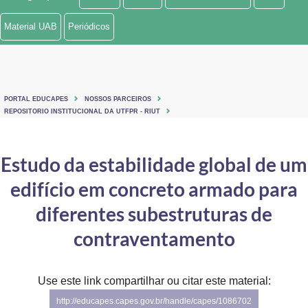
Ministério de Minas e Energia
Material UAB
Periódicos
Ministério da Ciência, Tecnologia, Inovações e Comunicações
Ministério do Meio Ambiente
PORTAL EDUCAPES
NOSSOS PARCEIROS
Ministério do Turismo
REPOSITORIO INSTITUCIONAL DA UTFPR - RIUT
Ministério do Desenvolvimento Regional
Estudo da estabilidade global de um
Controladoria-Geral da União
edifício em concreto armado para
Ministério da Mulher, da Família e dos Direitos Humanos
diferentes subestruturas de
Secretaria-Geral
contraventamento
Secretaria de Governo
Use este link compartilhar ou citar este material:
Gabinete de Segurança Institucional
http://educapes.capes.gov.br/handle/capes/1086702