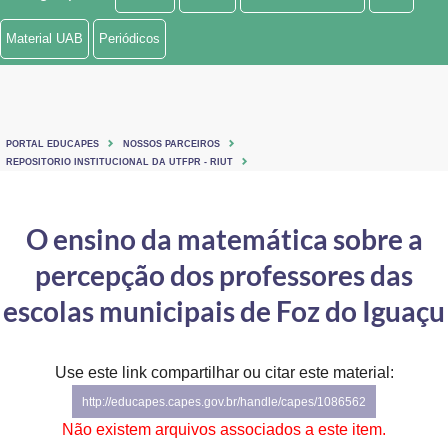
Ministério de Minas e Energia
Material UAB
Periódicos
Ministério da Ciência, Tecnologia, Inovações e Comunicações
Ministério do Meio Ambiente
PORTAL EDUCAPES
NOSSOS PARCEIROS
Ministério do Turismo
REPOSITORIO INSTITUCIONAL DA UTFPR - RIUT
Ministério do Desenvolvimento Regional
O ensino da matemática sobre a
Controladoria-Geral da União
percepção dos professores das
Ministério da Mulher, da Família e dos Direitos Humanos
escolas municipais de Foz do Iguaçu
Secretaria-Geral
Use este link compartilhar ou citar este material:
Secretaria de Governo
http://educapes.capes.gov.br/handle/capes/1086562
Gabinete de Segurança Institucional
Não existem arquivos associados a este item.