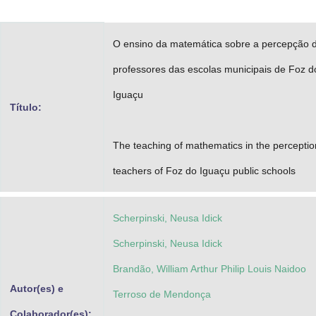
Advocacia-Geral da União
O ensino da matemática sobre a percepção 
Banco Central do Brasil
professores das escolas municipais de Foz d
Planalto
Iguaçu
Título:
The teaching of mathematics in the perceptio
teachers of Foz do Iguaçu public schools
Scherpinski, Neusa Idick
Scherpinski, Neusa Idick
Brandão, William Arthur Philip Louis Naidoo
Autor(es) e
Terroso de Mendonça
Colaborador(es):